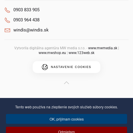
0903 833 905
0903 964 438
windis@windis.sk
Vytvorila digitálna agentúra MW media s.r.o. -
www.mwmedia.sk
|
www.mwshop.eu
|
www.123web.sk
NASTAVENIE COOKIES
Tento web používa na zlepšenie svojich služieb súbory cookies.
OK, prijímam cookies
Odmietam