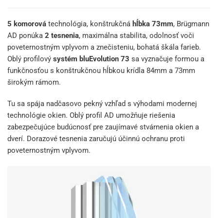
5 komorová
technológia, konštrukčná
hĺbka 73mm
, Brügmann
AD ponúka
2 tesnenia
, maximálna stabilita, odolnosť voči
poveternostným vplyvom a znečisteniu, bohatá škála farieb.
Oblý profilový
systém bluEvolution 73
sa vyznačuje formou a
funkčnosťou s konštrukčnou hĺbkou krídla 84mm a 73mm
širokým rámom.
Tu sa spája nadčasovo pekný vzhľad s výhodami modernej
technológie okien. Oblý profil AD umožňuje riešenia
zabezpečujúce budúcnosť pre zaujímavé stvárnenia okien a
dverí. Dorazové tesnenia zaručujú účinnú ochranu proti
poveternostným vplyvom.