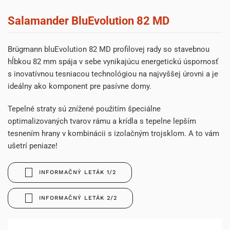
Salamander BluEvolution 82 MD
Brügmann bluEvolution 82 MD profilovej rady so stavebnou
hĺbkou 82 mm spája v sebe vynikajúcu energetickú úspornosť
s inovatívnou tesniacou technológiou na najvyššej úrovni a je
ideálny ako komponent pre pasívne domy.
Tepelné straty sú znížené použitím špeciálne
optimalizovaných tvarov rámu a krídla s tepelne lepším
tesnením hrany v kombinácii s izolačným trojsklom. A to vám
ušetrí peniaze!
INFORMAČNÝ LETÁK 1/2
INFORMAČNÝ LETÁK 2/2