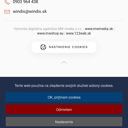
0903 964 438
windis@windis.sk
Vytvorila digitálna agentúra MW media s.r.o. -
www.mwmedia.sk
|
www.mwshop.eu
|
www.123web.sk
NASTAVENIE COOKIES
Tento web používa na zlepšenie svojich služieb súbory cookies.
OK, prijímam cookies
Odmietam
Nastavenia