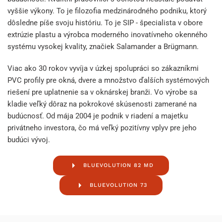
vyššie výkony. To je filozofia medzinárodného podniku, ktorý
dôsledne píše svoju históriu. To je SIP - špecialista v obore
extrúzie plastu a výrobca moderného inovatívneho okenného
systému vysokej kvality, značiek Salamander a Brügmann.
Viac ako 30 rokov vyvíja v úzkej spolupráci so zákazníkmi
PVC profily pre okná, dvere a množstvo ďalších systémových
riešení pre uplatnenie sa v oknárskej branži. Vo výrobe sa
kladie veľký dôraz na pokrokové skúsenosti zamerané na
budúcnosť. Od mája 2004 je podnik v riadení a majetku
privátneho investora, čo má veľký pozitívny vplyv pre jeho
budúci vývoj.
BLUEVOLUTION 82 MD
BLUEVOLUTION 73